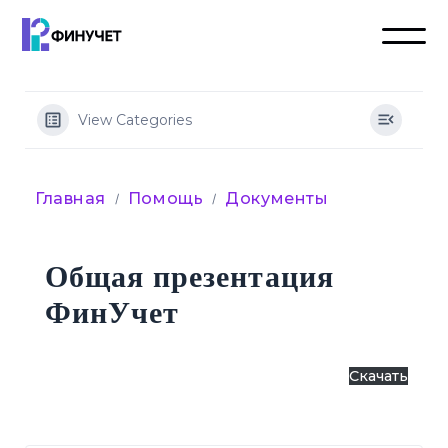
View Categories
Главная
Помощь
Документы
Общая презентация
ФинУчет
Презентация облачная система ФинУчет
Скачать